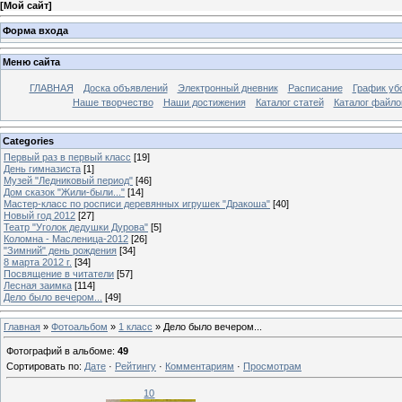
[
Мой сайт
]
Форма входа
Меню сайта
ГЛАВНАЯ
Доска объявлений
Электронный дневник
Расписание
График уб
Наше творчество
Наши достижения
Каталог статей
Каталог файло
Categories
Первый раз в первый класс
[19]
День гимназиста
[1]
Музей "Ледниковый период"
[46]
Дом сказок "Жили-были..."
[14]
Мастер-класс по росписи деревянных игрушек "Дракоша"
[40]
Новый год 2012
[27]
Театр "Уголок дедушки Дурова"
[5]
Коломна - Масленица-2012
[26]
"Зимний" день рождения
[34]
8 марта 2012 г.
[34]
Посвящение в читатели
[57]
Лесная заимка
[114]
Дело было вечером...
[49]
Главная
»
Фотоальбом
»
1 класс
» Дело было вечером...
Фотографий в альбоме
:
49
Сортировать по
:
Дате
·
Рейтингу
·
Комментариям
·
Просмотрам
10