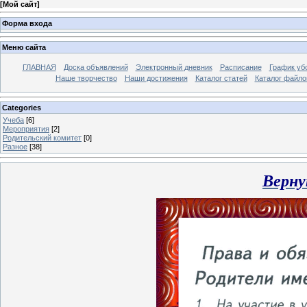
[
Мой сайт
]
Форма входа
Меню сайта
ГЛАВНАЯ
Доска объявлений
Электронный дневник
Расписание
График уб
Наше творчество
Наши достижения
Каталог статей
Каталог файло
Categories
Учеба
[6]
Мероприятия
[2]
Родительский комитет
[0]
Разное
[38]
Верну