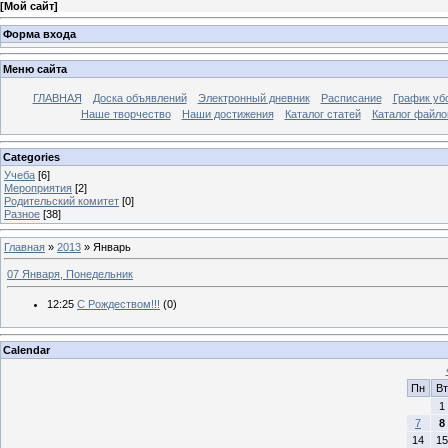
[
Мой сайт
]
Форма входа
Меню сайта
ГЛАВНАЯ
Доска объявлений
Электронный дневник
Расписание
График уб
Наше творчество
Наши достижения
Каталог статей
Каталог файло
Categories
Учеба
[6]
Мероприятия
[2]
Родительский комитет
[0]
Разное
[38]
Главная
»
2013
»
Январь
07 Января, Понедельник
12:25
С Рождеством!!!
(0)
Calendar
Пн
Вт
1
7
8
14
15