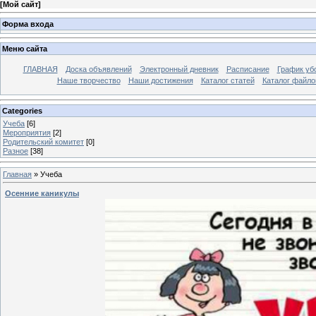
[
Мой сайт
]
Форма входа
Меню сайта
ГЛАВНАЯ
Доска объявлений
Электронный дневник
Расписание
График уб
Наше творчество
Наши достижения
Каталог статей
Каталог файло
Categories
Учеба
[6]
Мероприятия
[2]
Родительский комитет
[0]
Разное
[38]
Главная
»
Учеба
Осенние каникулы