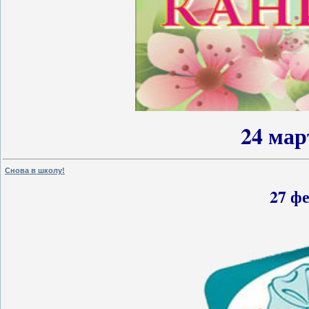
24 мар
Снова в школу!
27 фе