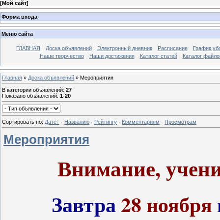
[
Мой сайт
]
Форма входа
Меню сайта
ГЛАВНАЯ
Доска объявлений
Электронный дневник
Расписание
График уб
Наше творчество
Наши достижения
Каталог статей
Каталог файло
Главная
»
Доска объявлений
» Мероприятия
В категории объявлений
:
27
Показано объявлений
:
1-20
Сортировать по
:
Дате
·
Названию
·
Рейтингу
·
Комментариям
·
Просмотрам
Мероприятия
Внимание, учени
Завтра
28 ноября