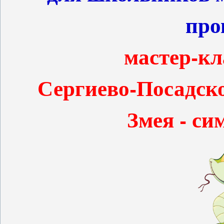
про
мастер-кл
Сергиево-Посадск
Змея - си