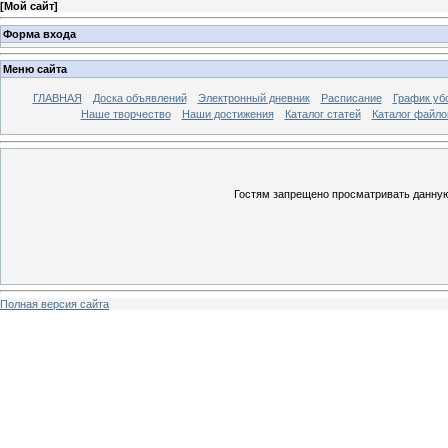
[
Мой сайт
]
Форма входа
Меню сайта
ГЛАВНАЯ
Доска объявлений
Электронный дневник
Расписание
График уб
Наше творчество
Наши достижения
Каталог статей
Каталог файло
Гостям запрещено просматривать данную 
Полная версия сайта