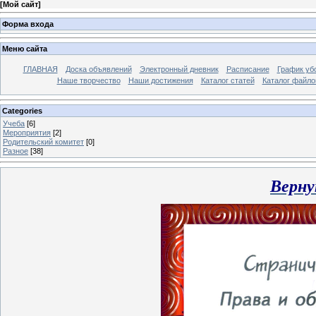
[
Мой сайт
]
Форма входа
Меню сайта
ГЛАВНАЯ
Доска объявлений
Электронный дневник
Расписание
График уб
Наше творчество
Наши достижения
Каталог статей
Каталог файло
Categories
Учеба
[6]
Мероприятия
[2]
Родительский комитет
[0]
Разное
[38]
Верну