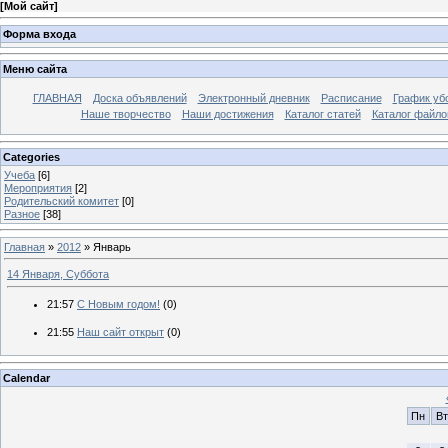
[
Мой сайт
]
Форма входа
Меню сайта
ГЛАВНАЯ
Доска объявлений
Электронный дневник
Расписание
График уб
Наше творчество
Наши достижения
Каталог статей
Каталог файло
Categories
Учеба
[6]
Мероприятия
[2]
Родительский комитет
[0]
Разное
[38]
Главная
»
2012
»
Январь
14 Января, Суббота
21:57
С Новым годом!
(0)
21:55
Наш сайт открыт
(0)
Calendar
Пн
Вт