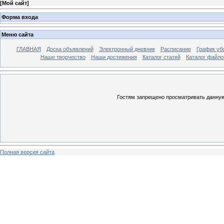
[
Мой сайт
]
Форма входа
Меню сайта
ГЛАВНАЯ
Доска объявлений
Электронный дневник
Расписание
График уб
Наше творчество
Наши достижения
Каталог статей
Каталог файло
Гостям запрещено просматривать данную 
Полная версия сайта