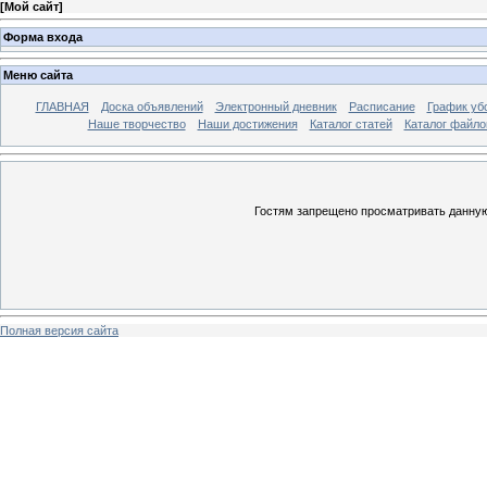
[
Мой сайт
]
Форма входа
Меню сайта
ГЛАВНАЯ
Доска объявлений
Электронный дневник
Расписание
График уб
Наше творчество
Наши достижения
Каталог статей
Каталог файло
Гостям запрещено просматривать данную 
Полная версия сайта