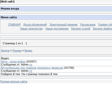
[
Мой сайт
]
Форма входа
Меню сайта
ГЛАВНАЯ
Доска объявлений
Электронный дневник
Расписание
График уб
Наше творчество
Наши достижения
Каталог статей
Каталог файло
Страница
1
из
1
1
Форум
»
Разное
»
Видео
Видео
Дети - герои войны
(
0
/
2057
)
Сообщение от:
Admin
»»
Мультфильмы про правила дорожного движения
(
0
/
1786
)
Сообщение от:
Admin
»»
Найдено
2
тем. На странице показано
2
тем.
Полная версия сайта