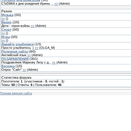
СЪЕМКА к дню рождения Ирины ...
»»
(
Admin
)
Разное
Музыка
(
0
/
0
)
»»
(
)
Видео
(
2
/
0
)
Дети - герои войны
»»
(
Admin
)
Спорт
(
0
/
0
)
»»
(
)
Игры
(
0
/
0
)
»»
(
)
Давайте улыбнемся
(
1
/
3
)
Просто улыбнитесь :)
»»
(
OLGA_M
)
Полезные сайты
(
8
/
0
)
Английский язык
»»
(
Admin
)
ПОЗДРАВЛЕНИЯ
(
30
/
1
)
Поздравляем Маркову Лизу с д...
»»
(
Admin
)
Беседка
(
1
/
0
)
Опрос "Сайт"
»»
(
Admin
)
Статистика форума
Посетители:
1
(участников -
0
, гостей -
1
)
Темы:
50
| Ответы:
6
| Пользователи:
46
Полная версия сайта