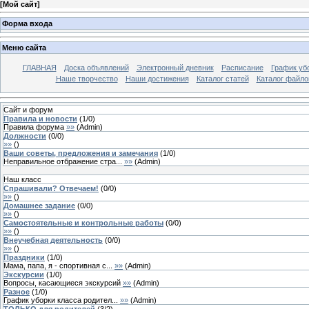
[
Мой сайт
]
Форма входа
Меню сайта
ГЛАВНАЯ
Доска объявлений
Электронный дневник
Расписание
График уб
Наше творчество
Наши достижения
Каталог статей
Каталог файло
Сайт и форум
Правила и новости
(
1
/
0
)
Правила форума
»»
(
Admin
)
Должности
(
0
/
0
)
»»
(
)
Ваши советы, предложения и замечания
(
1
/
0
)
Неправильное отбражение стра...
»»
(
Admin
)
Наш класс
Спрашивали? Отвечаем!
(
0
/
0
)
»»
(
)
Домашнее задание
(
0
/
0
)
»»
(
)
Самостоятельные и контрольные работы
(
0
/
0
)
»»
(
)
Внеучебная деятельность
(
0
/
0
)
»»
(
)
Праздники
(
1
/
0
)
Мама, папа, я - спортивная с...
»»
(
Admin
)
Экскурсии
(
1
/
0
)
Вопросы, касающиеся экскурсий
»»
(
Admin
)
Разное
(
1
/
0
)
График уборки класса родител...
»»
(
Admin
)
ТОЛЬКО для родителей
(
3
/
2
)