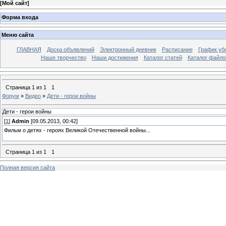
[
Мой сайт
]
Форма входа
Меню сайта
ГЛАВНАЯ
Доска объявлений
Электронный дневник
Расписание
График уб
Наше творчество
Наши достижения
Каталог статей
Каталог файло
Страница
1
из
1
1
Форум
»
Видео
»
Дети - герои войны
Дети - герои войны
[
1
]
Admin
[09.05.2013, 00:42]
Фильм о детях - героях Великой Отечественной войны...
Страница
1
из
1
1
Полная версия сайта