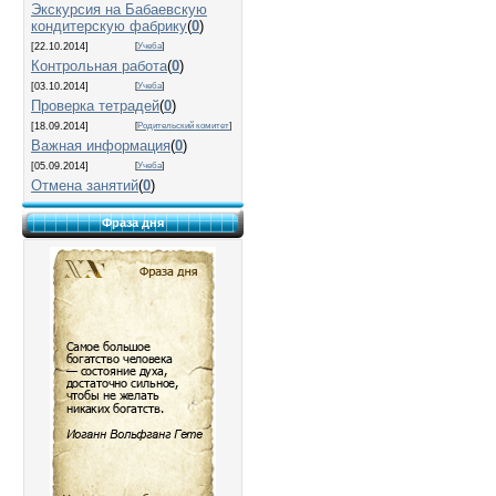
Экскурсия на Бабаевскую
кондитерскую фабрику
(
0
)
[22.10.2014]
[
Учеба
]
Контрольная работа
(
0
)
[03.10.2014]
[
Учеба
]
Проверка тетрадей
(
0
)
[18.09.2014]
[
Родительский комитет
]
Важная информация
(
0
)
[05.09.2014]
[
Учеба
]
Отмена занятий
(
0
)
Фраза дня