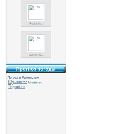
Rodioshka
admin4301
Прогноз погоды
Погода в Раменском
Gismeteo
Подробнее