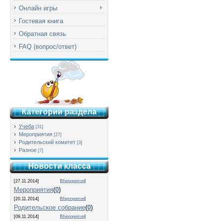
Онлайн игры
Гостевая книга
Обратная связь
FAQ (вопрос/ответ)
Категории раздела
Учеба
[31]
Мероприятия
[27]
Родительский комитет
[3]
Разное
[7]
Новости класса
[27.11.2014]
[
Мероприятия
]
Мероприятия
(
0
)
[20.11.2014]
[
Мероприятия
]
Родительское собрание
(
0
)
[09.11.2014]
[
Мероприятия
]