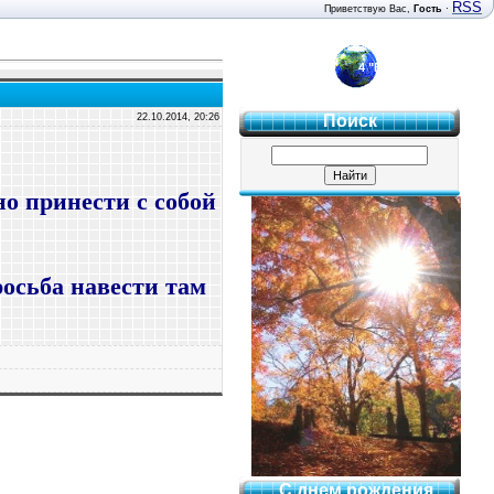
RSS
Приветствую Вас
,
Гость
·
4 "Б"
22.10.2014, 20:26
Поиск
о принести с собой
росьба навести там
С днем рождения