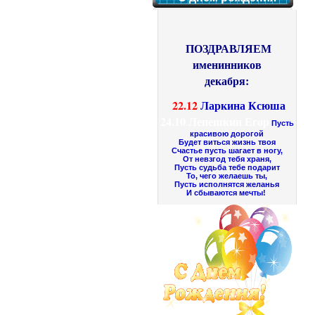
ПОЗДРАВЛЯЕМ
именинников
декабря:
22.12
Ларкина Ксюша
24.10
Лепешкин Егор
Пусть
красивою дорогой
Будет виться жизнь твоя
Счастье пусть шагает в ногу,
От невзгод тебя храня,
Пусть судьба тебе подарит
То, чего желаешь ты,
Пусть исполнятся желанья
И сбываются мечты!