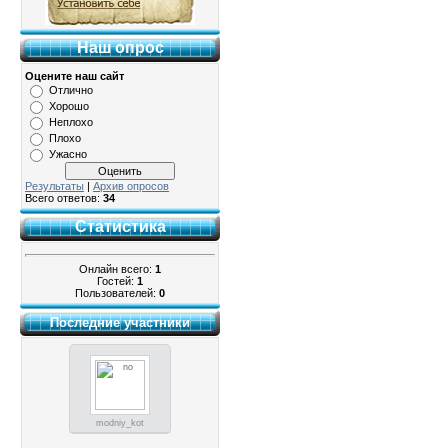
Наш опрос
Оцените наш сайт
Отлично
Хорошо
Неплохо
Плохо
Ужасно
Результаты
|
Архив опросов
Всего ответов:
34
Статистика
Онлайн всего:
1
Гостей:
1
Пользователей:
0
Последние участники
modniy_kot