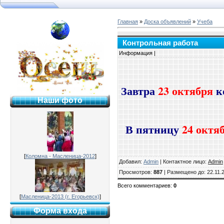
Главная
»
Доска объявлений
»
Учеба
я №2 г. Раменское
Контрольная работа
Информация |
Завтра
23 октября
к
Наши фото
В пятницу
24 октя
[
Коломна - Масленица-2012
]
Добавил
:
Admin
|
Контактное лицо
:
Admin
Просмотров
:
887
|
Размещено до
: 22.11.
Всего комментариев
:
0
[
Масленица-2013 (г. Егорьевск)
]
Форма входа