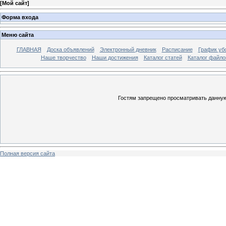
[
Мой сайт
]
Форма входа
Меню сайта
ГЛАВНАЯ
Доска объявлений
Электронный дневник
Расписание
График уб
Наше творчество
Наши достижения
Каталог статей
Каталог файло
Гостям запрещено просматривать данную 
Полная версия сайта