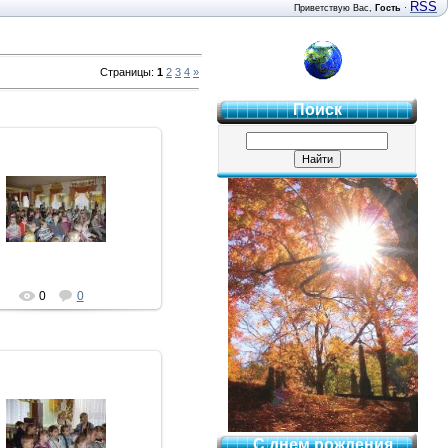
RSS
Приветствую Вас
,
Гость
·
4 "Б"
Страницы
:
1
2
3
4
»
Поиск
12.03.2013
Admin
0
0
12.03.2013
С днем рождения