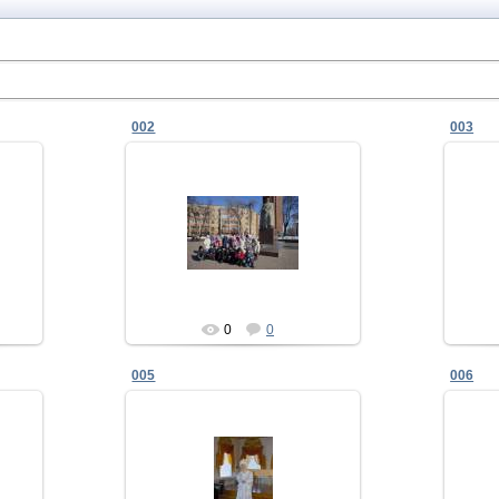
002
003
12.03.2013
Admin
0
0
005
006
12.03.2013