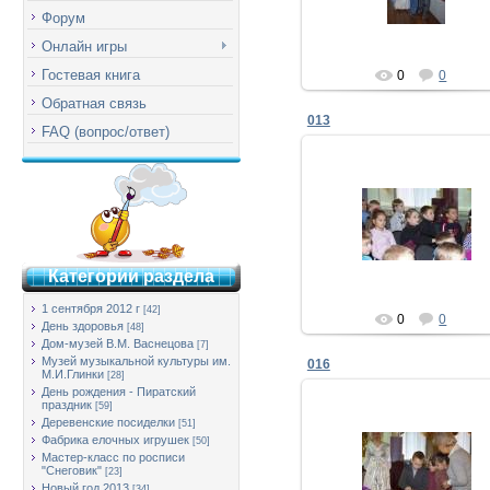
Форум
Онлайн игры
Гостевая книга
0
0
Обратная связь
013
FAQ (вопрос/ответ)
12.03.2013
Admin
Категории раздела
1 сентября 2012 г
[42]
0
0
День здоровья
[48]
Дом-музей В.М. Васнецова
[7]
Музей музыкальной культуры им.
016
М.И.Глинки
[28]
День рождения - Пиратский
праздник
[59]
Деревенские посиделки
[51]
Фабрика елочных игрушек
[50]
12.03.2013
Мастер-класс по росписи
"Снеговик"
[23]
Admin
Новый год 2013
[34]