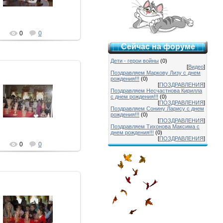
0
0
Сейчас на форуме
Дети - герои войны
(0)
[
Видео
]
Поздравляем Маркову Лизу с днем
рождения!!!
(0)
[
ПОЗДРАВЛЕНИЯ
]
Поздравляем Несчастнова Кирилла
12.03.2013
с днем рождения!!!
(0)
[
ПОЗДРАВЛЕНИЯ
]
Admin
Поздравляем Сонину Ларису с днем
рождения!!!
(0)
[
ПОЗДРАВЛЕНИЯ
]
Поздравляем Тихонова Максима с
днем рождения!!!
(0)
[
ПОЗДРАВЛЕНИЯ
]
0
0
12.03.2013
Admin