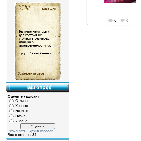
0
0
Наш опрос
Оцените наш сайт
Отлично
Хорошо
Неплохо
Плохо
Ужасно
Результаты
|
Архив опросов
Всего ответов:
34