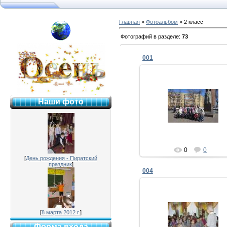
Главная
»
Фотоальбом
» 2 класс
я №2 г. Раменское
Фотографий в разделе
:
73
001
12.03.2013
Наши фото
Admin
0
0
[
День рождения - Пиратский
праздник
]
004
12.03.2013
[
8 марта 2012 г.
]
Форма входа