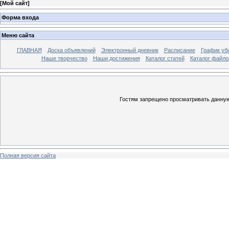
[
Мой сайт
]
Форма входа
Меню сайта
ГЛАВНАЯ
Доска объявлений
Электронный дневник
Расписание
График уб
Наше творчество
Наши достижения
Каталог статей
Каталог файло
Гостям запрещено просматривать данную 
Полная версия сайта