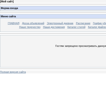
[
Мой сайт
]
Форма входа
Меню сайта
ГЛАВНАЯ
Доска объявлений
Электронный дневник
Расписание
График уб
Наше творчество
Наши достижения
Каталог статей
Каталог файло
Гостям запрещено просматривать данную 
Полная версия сайта