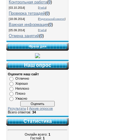
Контрольная работа
(
0
)
[03.10.2014]
[
Учеба
]
Проверка тетрадей
(
0
)
[18.09.2014]
[
Родительский комитет
]
Важная информация
(
0
)
[05.09.2014]
[
Учеба
]
Отмена занятий
(
0
)
Фраза дня
Наш опрос
Оцените наш сайт
Отлично
Хорошо
Неплохо
Плохо
Ужасно
Результаты
|
Архив опросов
Всего ответов:
34
Статистика
Онлайн всего:
1
Гостей:
1