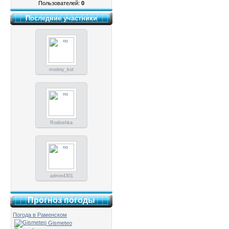
Пользователей:
0
Последние участники
modniy_kot
Rodioshka
admin4301
Прогноз погоды
Погода в Раменском
Gismeteo