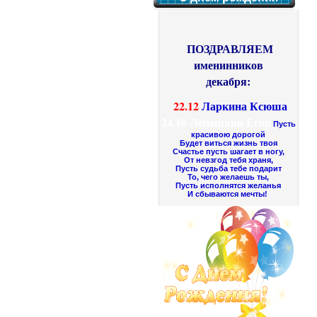
ПОЗДРАВЛЯЕМ
именинников
декабря:
22.12
Ларкина Ксюша
24.10
Лепешкин Егор
Пусть
красивою дорогой
Будет виться жизнь твоя
Счастье пусть шагает в ногу,
От невзгод тебя храня,
Пусть судьба тебе подарит
То, чего желаешь ты,
Пусть исполнятся желанья
И сбываются мечты!