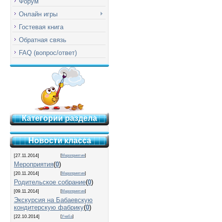
Форум
Онлайн игры
Гостевая книга
Обратная связь
FAQ (вопрос/ответ)
Категории раздела
Новости класса
[27.11.2014]
[
Мероприятия
]
Мероприятия
(
0
)
[20.11.2014]
[
Мероприятия
]
Родительское собрание
(
0
)
[09.11.2014]
[
Мероприятия
]
Экскурсия на Бабаевскую
кондитерскую фабрику
(
0
)
[22.10.2014]
[
Учеба
]