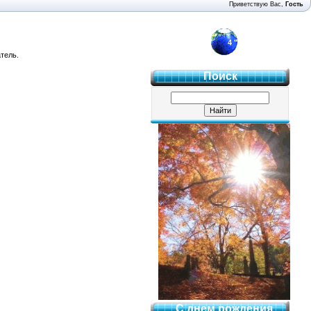
Приветствую Вас
,
Гость
4 "Б"
тель.
Поиск
С днем рождения