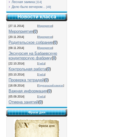
Лесная заимка
[114]
Дело было вечером...
[49]
Новости класса
[27.11.2014]
[
Мероприятия
]
Мероприятия
(
0
)
[20.11.2014]
[
Мероприятия
]
Родительское собрание
(
0
)
[09.11.2014]
[
Мероприятия
]
Экскурсия на Бабаевскую
кондитерскую фабрику
(
0
)
[22.10.2014]
[
Учеба
]
Контрольная работа
(
0
)
[03.10.2014]
[
Учеба
]
Проверка тетрадей
(
0
)
[18.09.2014]
[
Родительский комитет
]
Важная информация
(
0
)
[05.09.2014]
[
Учеба
]
Отмена занятий
(
0
)
Фраза дня