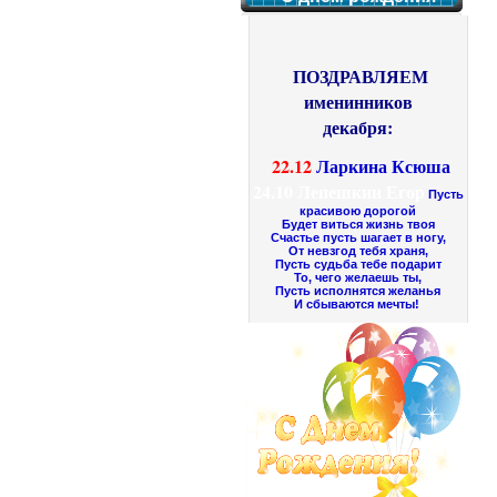
ПОЗДРАВЛЯЕМ
именинников
декабря:
22.12
Ларкина Ксюша
24.10
Лепешкин Егор
Пусть
красивою дорогой
Будет виться жизнь твоя
Счастье пусть шагает в ногу,
От невзгод тебя храня,
Пусть судьба тебе подарит
То, чего желаешь ты,
Пусть исполнятся желанья
И сбываются мечты!