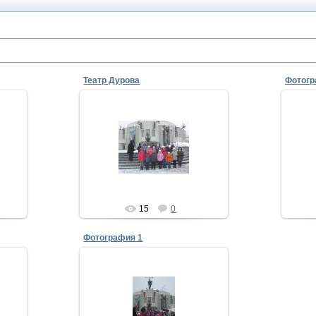
Театр Дурова
Фотогр
02.02.2012
Mila
15
0
Фотография 1
02.02.2012