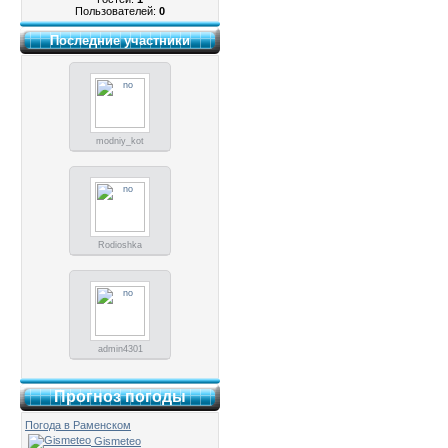
Пользователей:
0
Последние участники
modniy_kot
Rodioshka
admin4301
Прогноз погоды
Погода в Раменском
Gismeteo