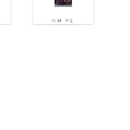
Mila
14
0