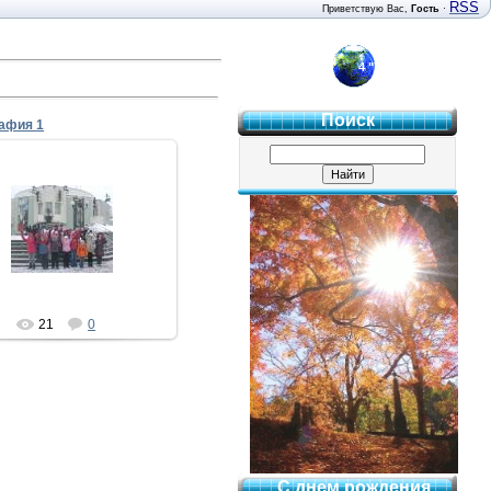
RSS
Приветствую Вас
,
Гость
·
4 "Б"
Поиск
афия 1
02.02.2012
Mila
21
0
С днем рождения