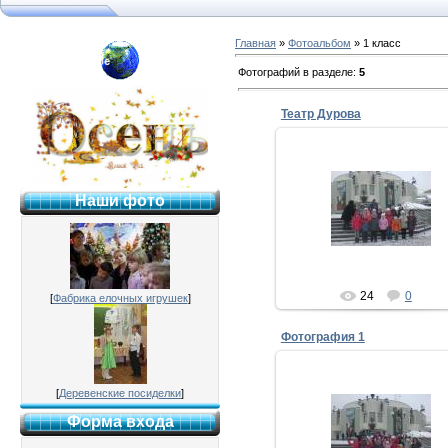
Главная
»
Фотоальбом
» 1 класс
я №2 г. Раменское
Фотографий в разделе
:
5
Театр Дурова
02.02.2012
Наши фото
Mila
24
0
[
Фабрика елочных игрушек
]
Фотография 1
[
Деревенские посиделки
]
02.02.2012
Форма входа