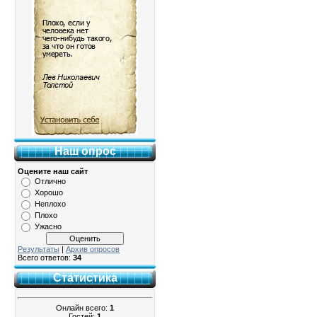
Наш опрос
Оцените наш сайт
Отлично
Хорошо
Неплохо
Плохо
Ужасно
Результаты
|
Архив опросов
Всего ответов:
34
Статистика
Онлайн всего:
1
Гостей:
1