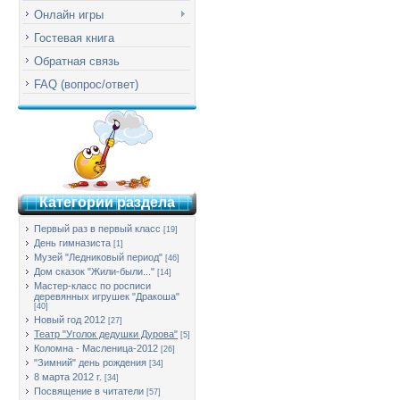
Онлайн игры
Гостевая книга
Обратная связь
FAQ (вопрос/ответ)
Категории раздела
Первый раз в первый класс
[19]
День гимназиста
[1]
Музей "Ледниковый период"
[46]
Дом сказок "Жили-были..."
[14]
Мастер-класс по росписи
деревянных игрушек "Дракоша"
[40]
Новый год 2012
[27]
Театр "Уголок дедушки Дурова"
[5]
Коломна - Масленица-2012
[26]
"Зимний" день рождения
[34]
8 марта 2012 г.
[34]
Посвящение в читатели
[57]