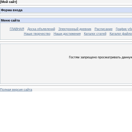
[
Мой сайт
]
Форма входа
Меню сайта
ГЛАВНАЯ
Доска объявлений
Электронный дневник
Расписание
График уб
Наше творчество
Наши достижения
Каталог статей
Каталог файло
Гостям запрещено просматривать данную 
Полная версия сайта