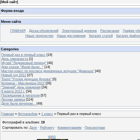
[
Мой сайт
]
Форма входа
Меню сайта
ГЛАВНАЯ
Доска объявлений
Электронный дневник
Расписание
График уб
Наше творчество
Наши достижения
Каталог статей
Каталог файло
Categories
Первый раз в первый класс
[19]
День гимназиста
[1]
Музей "Ледниковый период"
[46]
Дом сказок "Жили-были..."
[14]
Мастер-класс по росписи деревянных игрушек "Дракоша"
[40]
Новый год 2012
[27]
Театр "Уголок дедушки Дурова"
[5]
Коломна - Масленица-2012
[26]
"Зимний" день рождения
[34]
8 марта 2012 г.
[34]
Посвящение в читатели
[57]
Лесная заимка
[114]
Дело было вечером...
[49]
Главная
»
Фотоальбом
»
1 класс
» Первый раз в первый класс
Фотографий в альбоме
:
19
Сортировать по
:
Дате
·
Рейтингу
·
Комментариям
·
Просмотрам
6800