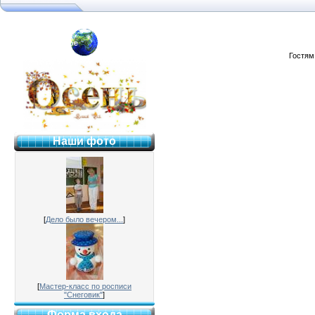
я №2 г. Раменское
Гостям
Наши фото
[
Дело было вечером...
]
[
Мастер-класс по росписи
"Снеговик"
]
Форма входа