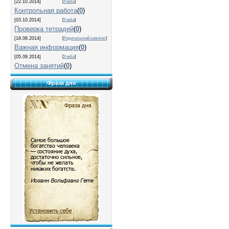
[22.10.2014]
[
Учеба
]
Контрольная работа
(
0
)
[03.10.2014]
[
Учеба
]
Проверка тетрадей
(
0
)
[18.09.2014]
[
Родительский комитет
]
Важная информация
(
0
)
[05.09.2014]
[
Учеба
]
Отмена занятий
(
0
)
Фраза дня