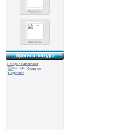
Rodioshka
admin4301
Прогноз погоды
Погода в Раменском
Gismeteo
Подробнее