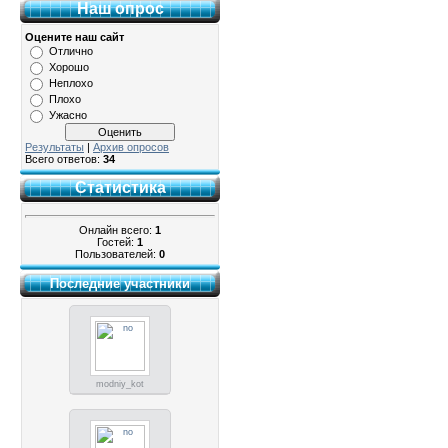
Наш опрос
Оцените наш сайт
Отлично
Хорошо
Неплохо
Плохо
Ужасно
Результаты
|
Архив опросов
Всего ответов:
34
Статистика
Онлайн всего:
1
Гостей:
1
Пользователей:
0
Последние участники
modniy_kot