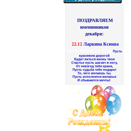
ПОЗДРАВЛЯЕМ
именинников
декабря:
22.12
Ларкина Ксюша
24.10
Лепешкин Егор
Пусть
красивою дорогой
Будет виться жизнь твоя
Счастье пусть шагает в ногу,
От невзгод тебя храня,
Пусть судьба тебе подарит
То, чего желаешь ты,
Пусть исполнятся желанья
И сбываются мечты!