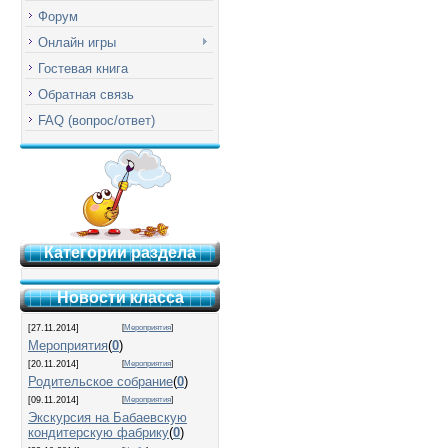
Форум
Онлайн игры
Гостевая книга
Обратная связь
FAQ (вопрос/ответ)
Категории раздела
Новости класса
[27.11.2014]
[
Мероприятия
]
Мероприятия
(
0
)
[20.11.2014]
[
Мероприятия
]
Родительское собрание
(
0
)
[09.11.2014]
[
Мероприятия
]
Экскурсия на Бабаевскую
кондитерскую фабрику
(
0
)