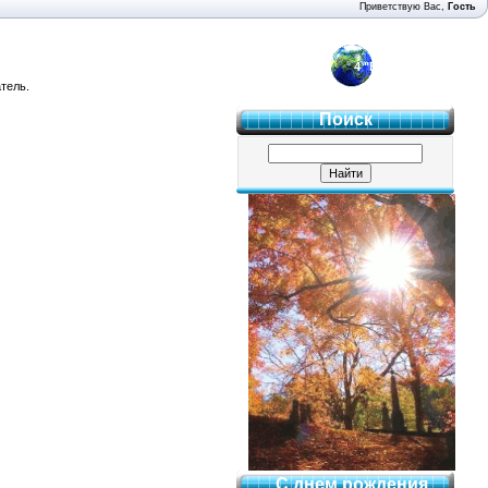
Приветствую Вас
,
Гость
4 "Б"
тель.
Поиск
С днем рождения