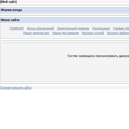
[
Мой сайт
]
Форма входа
Меню сайта
ГЛАВНАЯ
Доска объявлений
Электронный дневник
Расписание
График уб
Наше творчество
Наши достижения
Каталог статей
Каталог файло
Гостям запрещено просматривать данную 
Полная версия сайта