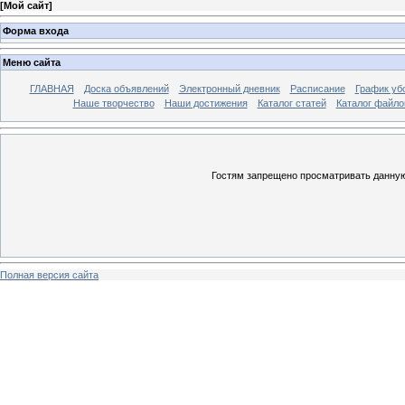
[
Мой сайт
]
Форма входа
Меню сайта
ГЛАВНАЯ
Доска объявлений
Электронный дневник
Расписание
График уб
Наше творчество
Наши достижения
Каталог статей
Каталог файло
Гостям запрещено просматривать данную 
Полная версия сайта