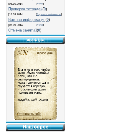
[03.10.2014]
[
Учеба
]
Проверка тетрадей
(
0
)
[18.09.2014]
[
Родительский комитет
]
Важная информация
(
0
)
[05.09.2014]
[
Учеба
]
Отмена занятий
(
0
)
Фраза дня
Наш опрос