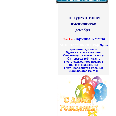
ПОЗДРАВЛЯЕМ
именинников
декабря:
22.12
Ларкина Ксюша
24.10
Лепешкин Егор
Пусть
красивою дорогой
Будет виться жизнь твоя
Счастье пусть шагает в ногу,
От невзгод тебя храня,
Пусть судьба тебе подарит
То, чего желаешь ты,
Пусть исполнятся желанья
И сбываются мечты!