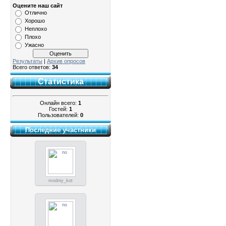
Оцените наш сайт
Отлично
Хорошо
Неплохо
Плохо
Ужасно
Результаты
|
Архив опросов
Всего ответов:
34
Статистика
Онлайн всего:
1
Гостей:
1
Пользователей:
0
Последние участники
modniy_kot