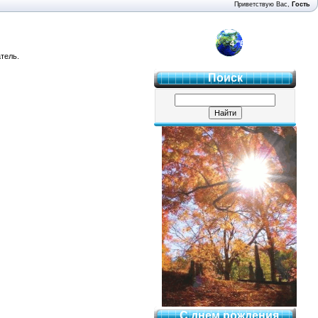
Приветствую Вас
,
Гость
4 "Б"
тель.
Поиск
С днем рождения