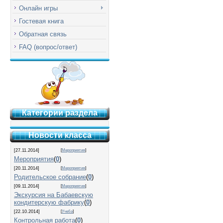
Онлайн игры
Гостевая книга
Обратная связь
FAQ (вопрос/ответ)
Категории раздела
Новости класса
[27.11.2014]
[
Мероприятия
]
Мероприятия
(
0
)
[20.11.2014]
[
Мероприятия
]
Родительское собрание
(
0
)
[09.11.2014]
[
Мероприятия
]
Экскурсия на Бабаевскую
кондитерскую фабрику
(
0
)
[22.10.2014]
[
Учеба
]
Контрольная работа
(
0
)