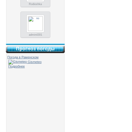
Rodioshka
admin4301
Прогноз погоды
Погода в Раменском
Gismeteo
Подробнее