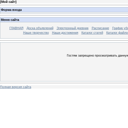
[
Мой сайт
]
Форма входа
Меню сайта
ГЛАВНАЯ
Доска объявлений
Электронный дневник
Расписание
График уб
Наше творчество
Наши достижения
Каталог статей
Каталог файло
Гостям запрещено просматривать данную 
Полная версия сайта