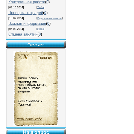
Контрольная работа
(
0
)
[03.10.2014]
[
Учеба
]
Проверка тетрадей
(
0
)
[18.09.2014]
[
Родительский комитет
]
Важная информация
(
0
)
[05.09.2014]
[
Учеба
]
Отмена занятий
(
0
)
Фраза дня
Наш опрос