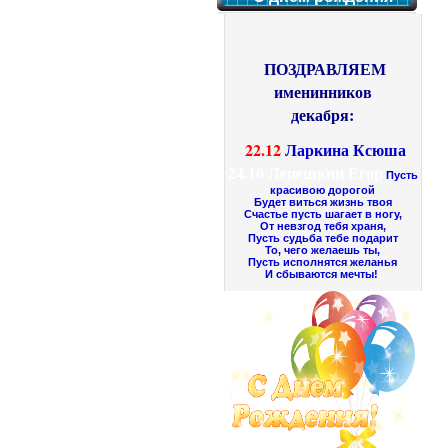
ПОЗДРАВЛЯЕМ
именинников
декабря:
22.12
Ларкина Ксюша
24.10
Лепешкин Егор
Пусть
красивою дорогой
Будет виться жизнь твоя
Счастье пусть шагает в ногу,
От невзгод тебя храня,
Пусть судьба тебе подарит
То, чего желаешь ты,
Пусть исполнятся желанья
И сбываются мечты!