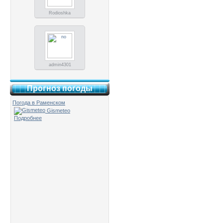
Rodioshka
admin4301
Прогноз погоды
Погода в Раменском
Gismeteo
Подробнее