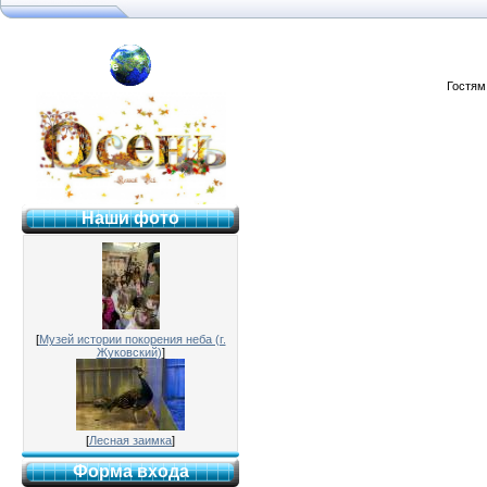
я №2 г. Раменское
Гостям
Наши фото
[
Музей истории покорения неба (г.
Жуковский)
]
[
Лесная заимка
]
Форма входа