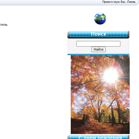
Приветствую Вас
,
Гость
4 "Б"
тель.
Поиск
С днем рождения