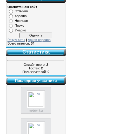
Оцените наш сайт
Отлично
Хорошо
Неплохо
Плохо
Ужасно
Результаты
|
Архив опросов
Всего ответов:
34
Статистика
Онлайн всего:
2
Гостей:
2
Пользователей:
0
Последние участники
modniy_kot