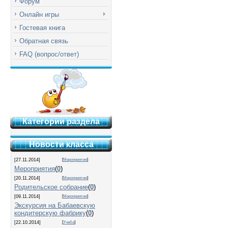
Форум
Онлайн игры
Гостевая книга
Обратная связь
FAQ (вопрос/ответ)
Категории раздела
Новости класса
[27.11.2014]
[
Мероприятия
]
Мероприятия
(
0
)
[20.11.2014]
[
Мероприятия
]
Родительское собрание
(
0
)
[09.11.2014]
[
Мероприятия
]
Экскурсия на Бабаевскую
кондитерскую фабрику
(
0
)
[22.10.2014]
[
Учеба
]