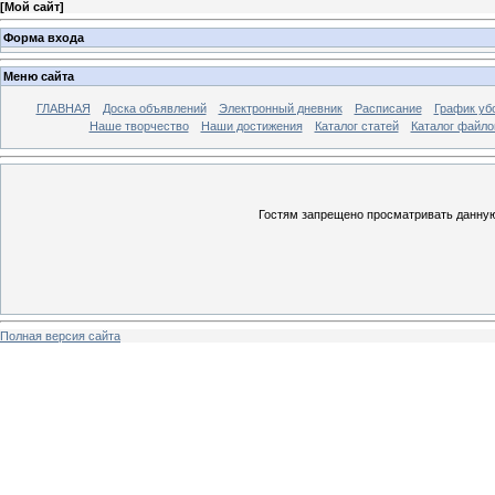
[
Мой сайт
]
Форма входа
Меню сайта
ГЛАВНАЯ
Доска объявлений
Электронный дневник
Расписание
График уб
Наше творчество
Наши достижения
Каталог статей
Каталог файло
Гостям запрещено просматривать данную 
Полная версия сайта