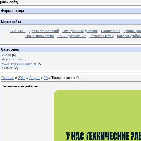
[
Мой сайт
]
Форма входа
Меню сайта
ГЛАВНАЯ
Доска объявлений
Электронный дневник
Расписание
График уб
Наше творчество
Наши достижения
Каталог статей
Каталог файло
Categories
Учеба
[6]
Мероприятия
[2]
Родительский комитет
[0]
Разное
[38]
Главная
»
2014
»
Август
»
29
» Технические работы
Технические работы