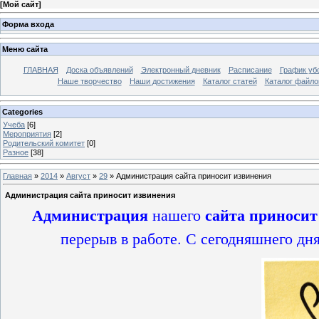
[
Мой сайт
]
Форма входа
Меню сайта
ГЛАВНАЯ
Доска объявлений
Электронный дневник
Расписание
График уб
Наше творчество
Наши достижения
Каталог статей
Каталог файло
Categories
Учеба
[6]
Мероприятия
[2]
Родительский комитет
[0]
Разное
[38]
Главная
»
2014
»
Август
»
29
» Администрация сайта приносит извинения
Администрация сайта приносит извинения
Администрация
сайта
приносит
нашего
перерыв в работе. С сегодняшнего дн