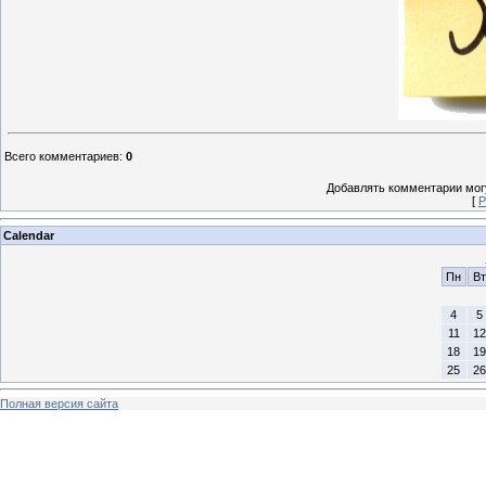
Всего комментариев
:
0
Добавлять комментарии могу
[
Р
Calendar
Пн
Вт
4
5
11
12
18
19
25
26
Полная версия сайта