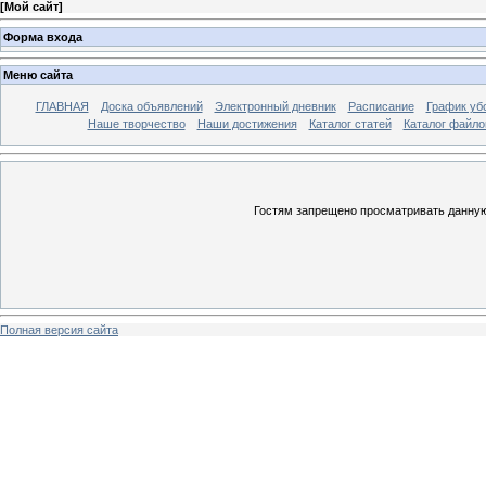
[
Мой сайт
]
Форма входа
Меню сайта
ГЛАВНАЯ
Доска объявлений
Электронный дневник
Расписание
График уб
Наше творчество
Наши достижения
Каталог статей
Каталог файло
Гостям запрещено просматривать данную 
Полная версия сайта