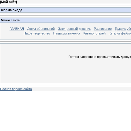
[
Мой сайт
]
Форма входа
Меню сайта
ГЛАВНАЯ
Доска объявлений
Электронный дневник
Расписание
График уб
Наше творчество
Наши достижения
Каталог статей
Каталог файло
Гостям запрещено просматривать данную 
Полная версия сайта