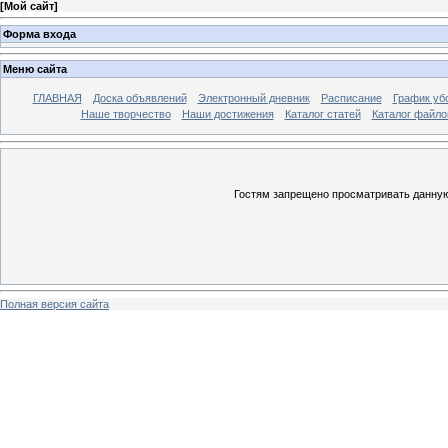
[
Мой сайт
]
Форма входа
Меню сайта
ГЛАВНАЯ
Доска объявлений
Электронный дневник
Расписание
График уб
Наше творчество
Наши достижения
Каталог статей
Каталог файло
Гостям запрещено просматривать данную 
Полная версия сайта