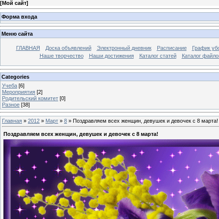
[
Мой сайт
]
Форма входа
Меню сайта
ГЛАВНАЯ
Доска объявлений
Электронный дневник
Расписание
График уб
Наше творчество
Наши достижения
Каталог статей
Каталог файло
Categories
Учеба
[6]
Мероприятия
[2]
Родительский комитет
[0]
Разное
[38]
Главная
»
2012
»
Март
»
8
» Поздравляем всех женщин, девушек и девочек с 8 марта!
Поздравляем всех женщин, девушек и девочек с 8 марта!