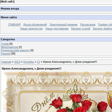
[
Мой сайт
]
Форма входа
Меню сайта
ГЛАВНАЯ
Доска объявлений
Электронный дневник
Расписание
График уб
Наше творчество
Наши достижения
Каталог статей
Каталог файло
Categories
Учеба
[6]
Мероприятия
[2]
Родительский комитет
[0]
Разное
[38]
Главная
»
2013
»
Октябрь
»
21
» Ирина Александровна, с Днем рождения!!!
Ирина Александровна, с Днем рождения!!!