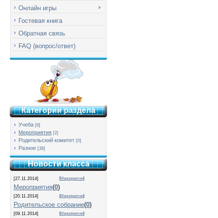
Онлайн игры
Гостевая книга
Обратная связь
FAQ (вопрос/ответ)
Категории раздела
Учеба
[6]
Мероприятия
[2]
Родительский комитет
[0]
Разное
[38]
Новости класса
[27.11.2014]
[
Мероприятия
]
Мероприятия
(
0
)
[20.11.2014]
[
Мероприятия
]
Родительское собрание
(
0
)
[09.11.2014]
[
Мероприятия
]