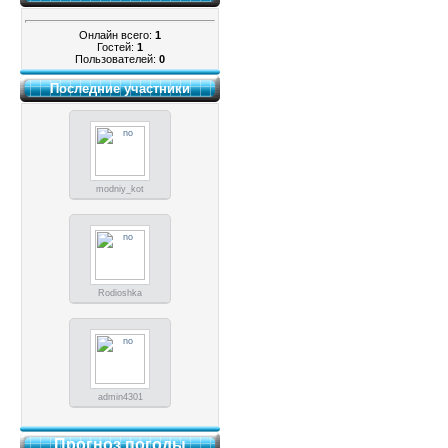
Онлайн всего:
1
Гостей:
1
Пользователей:
0
Последние участники
modniy_kot
Rodioshka
admin4301
Прогноз погоды