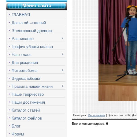
Меню сай
т
а
ГЛАВНАЯ
Доска объявлений
Электронный дневник
Расписание
График уборки класса
Наш класс
Дни рождения
Фотоальбомы
Видеоальбомы
Правила нашей жизни
Наше творчество
Наши достижения
Каталог статей
Категория
:
Мероприятия
|
Просмотров
: 466 |
Доб
Каталог файлов
Всего комментариев
:
0
Блог
Форум