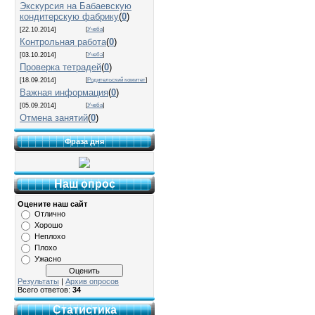
Экскурсия на Бабаевскую
кондитерскую фабрику
(
0
)
[22.10.2014]
[
Учеба
]
Контрольная работа
(
0
)
[03.10.2014]
[
Учеба
]
Проверка тетрадей
(
0
)
[18.09.2014]
[
Родительский комитет
]
Важная информация
(
0
)
[05.09.2014]
[
Учеба
]
Отмена занятий
(
0
)
Фраза дня
Наш опрос
Оцените наш сайт
Отлично
Хорошо
Неплохо
Плохо
Ужасно
Результаты
|
Архив опросов
Всего ответов:
34
Статистика