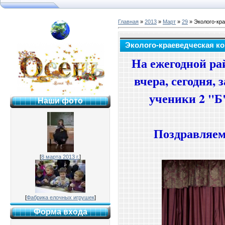
Главная
»
2013
»
Март
»
29
» Эколого-кр
я №2 г. Раменское
Эколого-краеведческая к
На ежегодной р
вчера, сегодня, 
ученики 2 "Б
Наши фото
Поздравляем
[
8 марта 2013 г.
]
[
Фабрика елочных игрушек
]
Форма входа