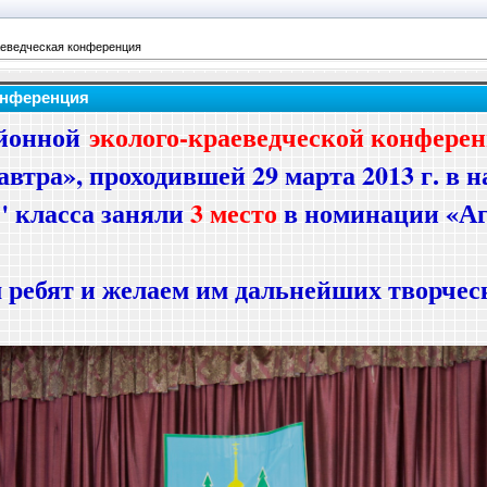
аеведческая конференция
онференция
айонной
эколого-краеведческой конфере
завтра», проходившей 29 марта 2013 г. в
" класса заняли
3 место
в номинации «А
 ребят и желаем им дальнейших творческ