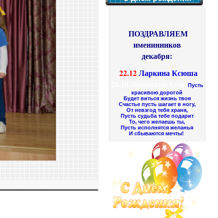
ПОЗДРАВЛЯЕМ
именинников
декабря:
22.12
Ларкина Ксюша
24.10
Лепешкин Егор
Пусть
красивою дорогой
Будет виться жизнь твоя
Счастье пусть шагает в ногу,
От невзгод тебя храня,
Пусть судьба тебе подарит
То, чего желаешь ты,
Пусть исполнятся желанья
И сбываются мечты!