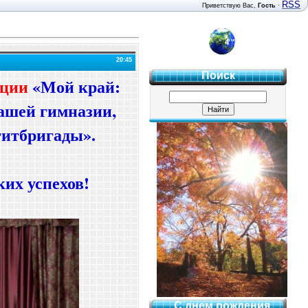
RSS
Приветствую Вас
,
Гость
·
4 "Б"
20:45
Поиск
нции
«Мой край:
 нашей гимназии,
гитбригады».
их успехов!
С днем рождения