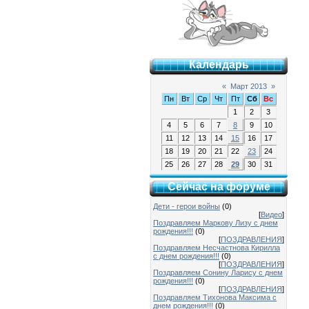
Календарь
«
Март 2013
»
Пн
Вт
Ср
Чт
Пт
Сб
Вс
1
2
3
4
5
6
7
8
9
10
11
12
13
14
15
16
17
18
19
20
21
22
23
24
25
26
27
28
29
30
31
Сейчас на форуме
Дети - герои войны
(0)
[
Видео
]
Поздравляем Маркову Лизу с днем
рождения!!!
(0)
[
ПОЗДРАВЛЕНИЯ
]
Поздравляем Несчастнова Кирилла
с днем рождения!!!
(0)
[
ПОЗДРАВЛЕНИЯ
]
Поздравляем Сонину Ларису с днем
рождения!!!
(0)
[
ПОЗДРАВЛЕНИЯ
]
Поздравляем Тихонова Максима с
днем рождения!!!
(0)