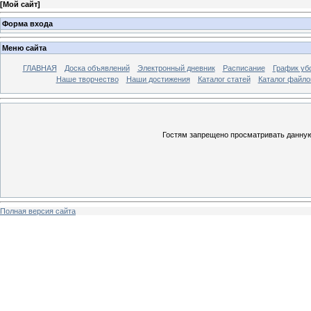
[
Мой сайт
]
Форма входа
Меню сайта
ГЛАВНАЯ
Доска объявлений
Электронный дневник
Расписание
График уб
Наше творчество
Наши достижения
Каталог статей
Каталог файло
Гостям запрещено просматривать данную 
Полная версия сайта