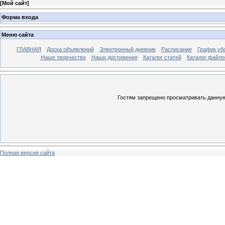
[
Мой сайт
]
Форма входа
Меню сайта
ГЛАВНАЯ
Доска объявлений
Электронный дневник
Расписание
График уб
Наше творчество
Наши достижения
Каталог статей
Каталог файло
Гостям запрещено просматривать данную 
Полная версия сайта