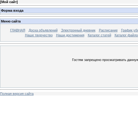
[
Мой сайт
]
Форма входа
Меню сайта
ГЛАВНАЯ
Доска объявлений
Электронный дневник
Расписание
График уб
Наше творчество
Наши достижения
Каталог статей
Каталог файло
Гостям запрещено просматривать данную 
Полная версия сайта