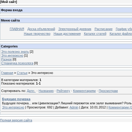
[
Мой сайт
]
Форма входа
Меню сайта
ГЛАВНАЯ
Доска объявлений
Электронный дневник
Расписание
График уб
Наше творчество
Наши достижения
Каталог статей
Каталог файло
Categories
Это полезно знать
[2]
Это интересно
[1]
Разное
[0]
Страничка психолога
[0]
Главная
»
Статьи
» Это интересно
В категории материалов
:
1
Показано материалов
:
1-1
Сортировать по
:
Дате
·
Названию
·
Рейтингу
·
Комментариям
·
Просмотрам
Будущее почерка
­Бу­ду­щее по­чер­ка... или Ци­ви­ли­за­ции? Лиш­ний пе­ре­жи­ток или за­лог вы­жи­ва­ния? Рол
Это интересно
|
Просмотров:
692
|
Добавил:
Admin
|
Дата:
10.01.2012
|
Комментарии (
Полная версия сайта