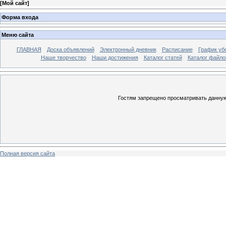
[
Мой сайт
]
Форма входа
Меню сайта
ГЛАВНАЯ
Доска объявлений
Электронный дневник
Расписание
График уб
Наше творчество
Наши достижения
Каталог статей
Каталог файло
Гостям запрещено просматривать данную 
Полная версия сайта