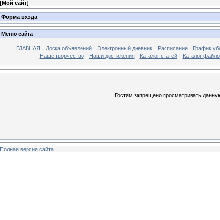
[
Мой сайт
]
Форма входа
Меню сайта
ГЛАВНАЯ
Доска объявлений
Электронный дневник
Расписание
График уб
Наше творчество
Наши достижения
Каталог статей
Каталог файло
Гостям запрещено просматривать данную 
Полная версия сайта