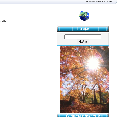
Приветствую Вас
,
Гость
4 "Б"
тель.
Поиск
С днем рождения