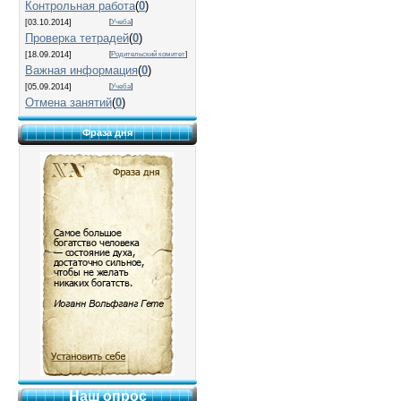
Контрольная работа
(
0
)
[03.10.2014]
[
Учеба
]
Проверка тетрадей
(
0
)
[18.09.2014]
[
Родительский комитет
]
Важная информация
(
0
)
[05.09.2014]
[
Учеба
]
Отмена занятий
(
0
)
Фраза дня
Наш опрос