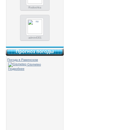
Rodioshka
admin4301
Прогноз погоды
Погода в Раменском
Gismeteo
Подробнее