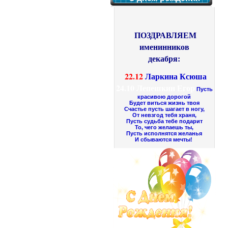
ПОЗДРАВЛЯЕМ
именинников
декабря:
22.12
Ларкина Ксюша
24.10
Лепешкин Егор
Пусть
красивою дорогой
Будет виться жизнь твоя
Счастье пусть шагает в ногу,
От невзгод тебя храня,
Пусть судьба тебе подарит
То, чего желаешь ты,
Пусть исполнятся желанья
И сбываются мечты!