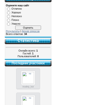
Оцените наш сайт
Отлично
Хорошо
Неплохо
Плохо
Ужасно
Результаты
|
Архив опросов
Всего ответов:
34
Статистика
Онлайн всего:
1
Гостей:
1
Пользователей:
0
Последние участники
modniy_kot