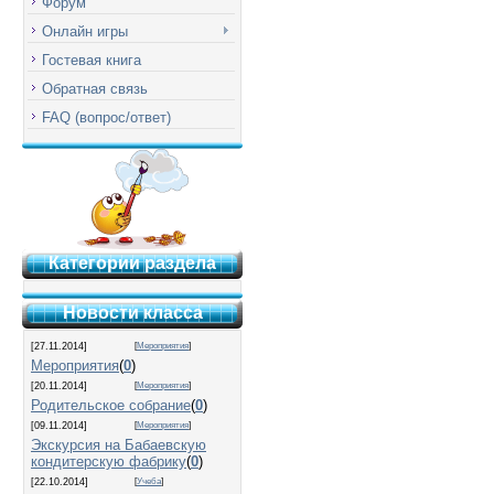
Форум
Онлайн игры
Гостевая книга
Обратная связь
FAQ (вопрос/ответ)
Категории раздела
Новости класса
[27.11.2014]
[
Мероприятия
]
Мероприятия
(
0
)
[20.11.2014]
[
Мероприятия
]
Родительское собрание
(
0
)
[09.11.2014]
[
Мероприятия
]
Экскурсия на Бабаевскую
кондитерскую фабрику
(
0
)
[22.10.2014]
[
Учеба
]