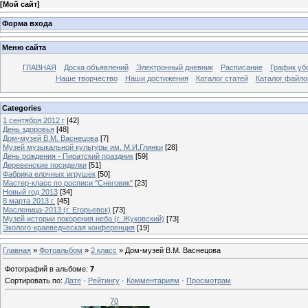
[
Мой сайт
]
Форма входа
Меню сайта
ГЛАВНАЯ
Доска объявлений
Электронный дневник
Расписание
График уб
Наше творчество
Наши достижения
Каталог статей
Каталог файло
Categories
1 сентября 2012 г
[42]
День здоровья
[48]
Дом-музей В.М. Васнецова
[7]
Музей музыкальной культуры им. М.И.Глинки
[28]
День рождения - Пиратский праздник
[59]
Деревенские посиделки
[51]
Фабрика елочных игрушек
[50]
Мастер-класс по росписи "Снеговик"
[23]
Новый год 2013
[34]
8 марта 2013 г.
[45]
Масленица-2013 (г. Егорьевск)
[73]
Музей истории покорения неба (г. Жуковский)
[73]
Эколого-краеведческая конференция
[19]
Главная
»
Фотоальбом
»
2 класс
» Дом-музей В.М. Васнецова
Фотографий в альбоме
:
7
Сортировать по
:
Дате
·
Рейтингу
·
Комментариям
·
Просмотрам
70