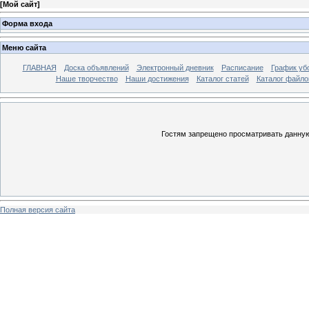
[
Мой сайт
]
Форма входа
Меню сайта
ГЛАВНАЯ
Доска объявлений
Электронный дневник
Расписание
График уб
Наше творчество
Наши достижения
Каталог статей
Каталог файло
Гостям запрещено просматривать данную 
Полная версия сайта