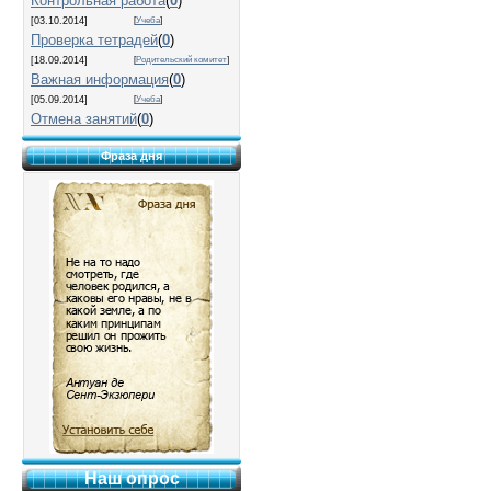
Контрольная работа
(
0
)
[03.10.2014]
[
Учеба
]
Проверка тетрадей
(
0
)
[18.09.2014]
[
Родительский комитет
]
Важная информация
(
0
)
[05.09.2014]
[
Учеба
]
Отмена занятий
(
0
)
Фраза дня
Наш опрос