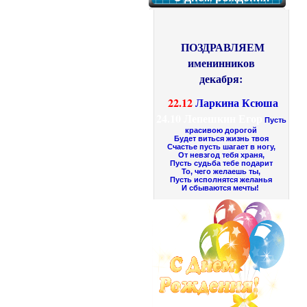
ПОЗДРАВЛЯЕМ
именинников
декабря:
22.12
Ларкина Ксюша
24.10
Лепешкин Егор
Пусть
красивою дорогой
Будет виться жизнь твоя
Счастье пусть шагает в ногу,
От невзгод тебя храня,
Пусть судьба тебе подарит
То, чего желаешь ты,
Пусть исполнятся желанья
И сбываются мечты!