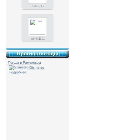
Rodioshka
admin4301
Прогноз погоды
Погода в Раменском
Gismeteo
Подробнее