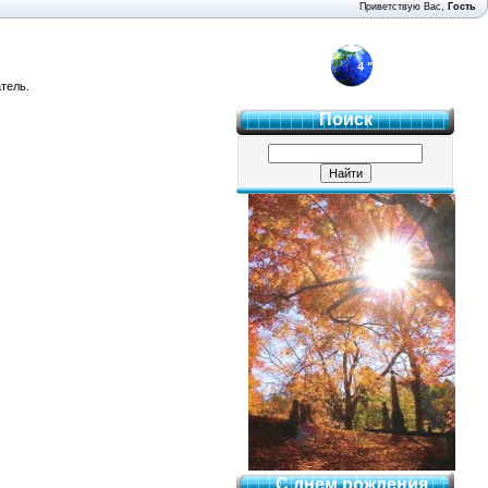
Приветствую Вас
,
Гость
4 "Б"
тель.
Поиск
С днем рождения