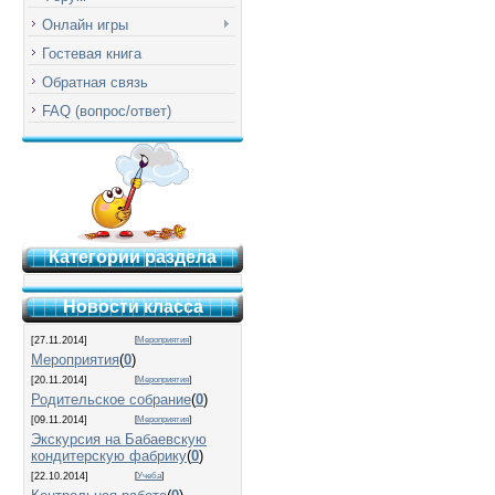
Онлайн игры
Гостевая книга
Обратная связь
FAQ (вопрос/ответ)
Категории раздела
Новости класса
[27.11.2014]
[
Мероприятия
]
Мероприятия
(
0
)
[20.11.2014]
[
Мероприятия
]
Родительское собрание
(
0
)
[09.11.2014]
[
Мероприятия
]
Экскурсия на Бабаевскую
кондитерскую фабрику
(
0
)
[22.10.2014]
[
Учеба
]