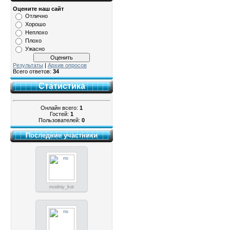
Оцените наш сайт
Отлично
Хорошо
Неплохо
Плохо
Ужасно
Результаты
|
Архив опросов
Всего ответов:
34
Статистика
Онлайн всего:
1
Гостей:
1
Пользователей:
0
Последние участники
modniy_kot