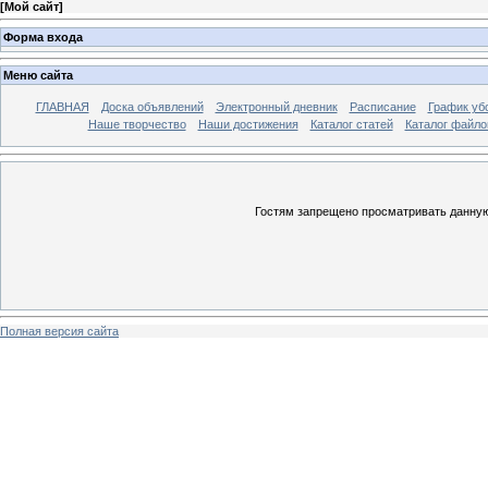
[
Мой сайт
]
Форма входа
Меню сайта
ГЛАВНАЯ
Доска объявлений
Электронный дневник
Расписание
График уб
Наше творчество
Наши достижения
Каталог статей
Каталог файло
Гостям запрещено просматривать данную 
Полная версия сайта