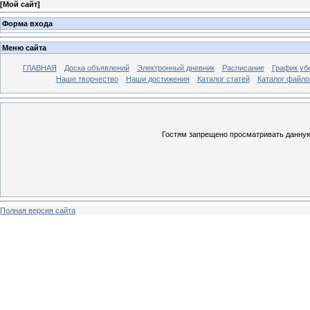
[
Мой сайт
]
Форма входа
Меню сайта
ГЛАВНАЯ
Доска объявлений
Электронный дневник
Расписание
График уб
Наше творчество
Наши достижения
Каталог статей
Каталог файло
Гостям запрещено просматривать данную 
Полная версия сайта