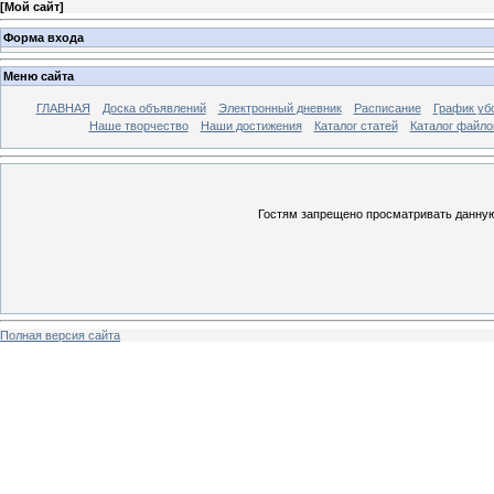
[
Мой сайт
]
Форма входа
Меню сайта
ГЛАВНАЯ
Доска объявлений
Электронный дневник
Расписание
График уб
Наше творчество
Наши достижения
Каталог статей
Каталог файло
Гостям запрещено просматривать данную 
Полная версия сайта